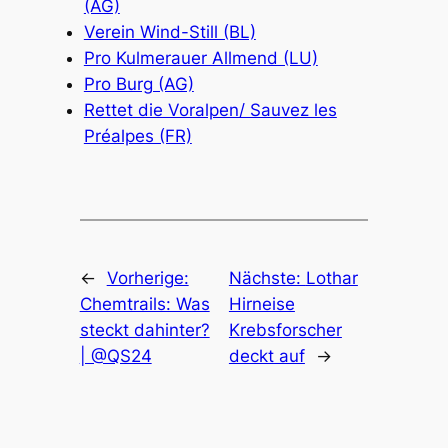
(AG)
Verein Wind-Still (BL)
Pro Kulmerauer Allmend (LU)
Pro Burg (AG)
Rettet die Voralpen/ Sauvez les
Préalpes (FR)
←
Vorherige:
Nächste:
Lothar
Chemtrails: Was
Hirneise
steckt dahinter?
Krebsforscher
| @QS24
deckt auf
→