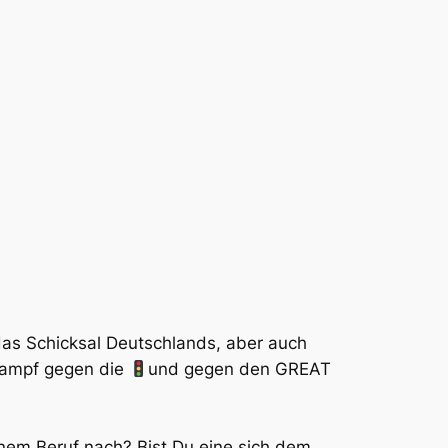
das Schicksal Deutschlands, aber auch
 Kampf gegen die
und gegen den GREAT
nem Beruf nach? Bist Du eine sich dem