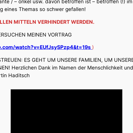
tante / – onkel usw. davon betroffen ist – betroffen (!) 
ung eines Themas so schwer gefallen!
ALLEN MITTELN VERHINDERT WERDEN.
 ERSUCHEN MEINEN VORTRAG
be.com/watch?v=EUfJsySPzp4&t=19s
)
STREUEN: ES GEHT UM UNSERE FAMILIEN, UM UNSER
 Herzlichen Dank im Namen der Menschlichkeit und f
tin Haditsch