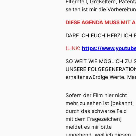
Elternteil, Großeltern, Paten
selten ist mir die Vorbereit
DIESE AGENDA MUSS MIT 
DARF ICH EUCH HERZLICH
(LINK:
https://www.youtu
SO WEIT WIE MÖGLICH ZU 
UNSERE FOLGEGENERATIONEN!
erhaltenswürdige Werte. Mar
Sofern der Film hier nicht
mehr zu sehen ist [
bekannt
durch das schwarze Feld
mit dem Fragezeichen
]
meldet es mir bitte
umgehend. weil ich diesen