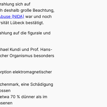
rahlung sich auf
uch deshalb große Beachtung,
 Abuse (NIDA)
war und noch
sität Lübeck bestätigt.
ahlung auf die figurale und
chael Kundi und Prof. Hans-
licher Organismus besonders
orption elektromagnetischer
ochenmark, eine Schädigung
lossen
 etwa 70 % dünner als im
chsenen