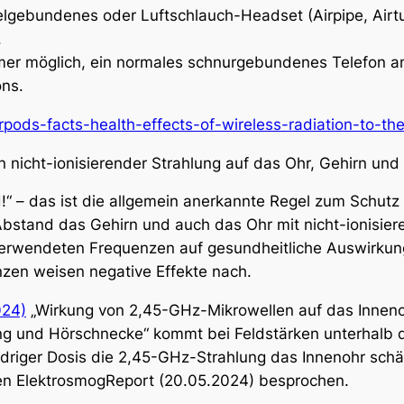
lgebundenes oder Luftschlauch-Headset (Airpipe, Airtu
.
er möglich, ein normales schnurgebundenes Telefon ans
ons.
irpods-facts-health-effects-of-wireless-radiation-to-the
 nicht-ionisierender Strahlung auf das Ohr, Gehirn und
!“ – das ist die allgemein anerkannte Regel zum Schutz
Abstand das Gehirn und auch das Ohr mit nicht-ionisier
verwendeten Frequenzen auf gesundheitliche Auswirkun
zen weisen negative Effekte nach.
024)
„Wirkung von 2,45-GHz-Mikrowellen auf das Innenoh
ng und Hörschnecke“ kommt bei Feldstärken unterhalb
iedriger Dosis die 2,45-GHz-Strahlung das Innenohr sch
ten ElektrosmogReport (20.05.2024) besprochen.