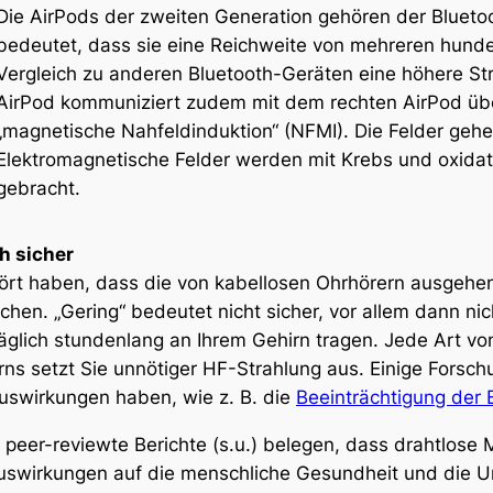
Die AirPods der zweiten Generation gehören der Blueto
bedeutet, dass sie eine Reichweite von mehreren hund
Vergleich zu anderen Bluetooth-Geräten eine höhere St
AirPod kommuniziert zudem mit dem rechten AirPod üb
„magnetische Nahfeldinduktion“ (NFMI). Die Felder gehen
Elektromagnetische Felder werden mit Krebs und oxidat
gebracht.
h sicher
hört haben, dass die von kabellosen Ohrhörern ausgehe
uschen. „Gering“ bedeutet nicht sicher, vor allem dann n
täglich stundenlang an Ihrem Gehirn tragen. Jede Art v
rns setzt Sie unnötiger HF-Strahlung aus. Einige Forsc
Auswirkungen haben, wie z. B. die
Beeinträchtigung der 
 peer-reviewte Berichte (s.u.) belegen, dass drahtlose 
swirkungen auf die menschliche Gesundheit und die 