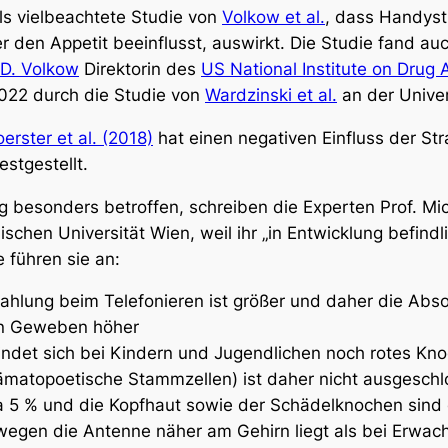
ls vielbeachtete Studie von
Volkow et al.
, dass Handyst
er den Appetit beeinflusst, auswirkt. Die Studie fand a
D. Volkow
Direktorin des
US National Institute on Drug
2022 durch die Studie von
Wardzinski et al.
an der Univer
oerster et al. (2018)
hat einen negativen Einfluss der Str
stgestellt.
g besonders betroffen, schreiben die Experten Prof. Mi
ischen Universität Wien, weil ihr
„in Entwicklung befind
 führen sie an:
trahlung beim Telefonieren ist größer und daher die Abs
en Geweben höher
ndet sich bei Kindern und Jugendlichen noch rotes Kn
ämatopoetische Stammzellen) ist daher nicht ausgesch
a 5 % und die Kopfhaut sowie der Schädelknochen sind
egen die Antenne näher am Gehirn liegt als bei Erwa