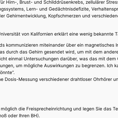
für Hirn-, Brust- und Schilddrüsenkrebs, zellulärer Stre
gssystems, Lern- und Gedächtnisdefizite, Verhaltensp
er Gehirnentwicklung, Kopfschmerzen und verschieden
niversität von Kalifornien erklärt eine wenig bekannte 
ds kommunizieren miteinander über ein magnetisches Ind
das durch das Gehirn gesendet wird, um mit dem ander
nicht einmal Untersuchungen darüber, was das mit dem
ngen, um mögliche Auswirkungen zu begrenzen. Ich kan
könnte“.
 eine Dosis-Messung verschiedener drahtloser Ohrhörer 
 möglich die Freisprecheinrichtung und legen Sie das Tel
hoß oder Ihren BH).