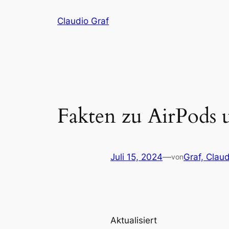
Zum
Claudio Graf
Inhalt
springen
Fakten zu AirPods 
Juli 15, 2024
—
Graf, Claud
von
Aktualisiert