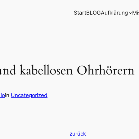
Start
BLOG
Aufklärung
Mi
und kabellosen Ohrhörern
io
in
Uncategorized
zurück