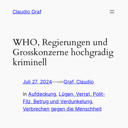
Zum
Claudio Graf
Inhalt
springen
WHO, Regierungen und
Grosskonzerne hochgradig
kriminell
Juli 27, 2024
—
Graf, Claudio
von
in
Aufdeckung
, 
Lügen, Verrat, Polit-
Filz, Betrug und Verdunkelung
, 
Verbrechen gegen die Menschheit