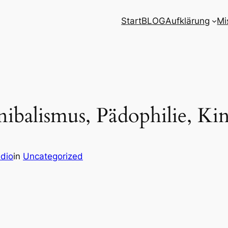
Start
BLOG
Aufklärung
Mi
ibalismus, Pädophilie, Ki
udio
in
Uncategorized