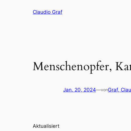
Zum
Claudio Graf
Inhalt
springen
Menschenopfer, Kan
Jan. 20, 2024
—
Graf, Cla
von
Aktualisiert