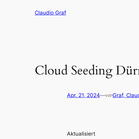
Zum
Claudio Graf
Inhalt
springen
Cloud Seeding Dürr
Apr. 21, 2024
—
Graf, Clau
von
Aktualisiert